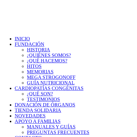
Redes Sociales:
095 261 095 | 093 752 422 | 093 581 189
info@corazoncitos.o
INICIO
FUNDACIÓN
HISTORIA
¿QUIÉNES SOMOS?
¿QUÉ HACEMOS?
HITOS
MEMORIAS
MEGA STROGONOFF
GUÍA NUTRICIONAL
CARDIOPATÍAS CONGÉNITAS
¿QUÉ SON?
TESTIMONIOS
DONACIÓN DE ÓRGANOS
TIENDA SOLIDARIA
NOVEDADES
APOYO A FAMILIAS
MANUALES Y GUÍAS
PREGUNTAS FRECUENTES