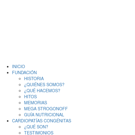
Redes Sociales:
095 261 095 | 093 752 422 | 093 581 189
info@corazoncitos.org
INICIO
FUNDACIÓN
HISTORIA
¿QUIÉNES SOMOS?
¿QUÉ HACEMOS?
HITOS
MEMORIAS
MEGA STROGONOFF
GUÍA NUTRICIONAL
CARDIOPATÍAS CONGÉNITAS
¿QUÉ SON?
TESTIMONIOS